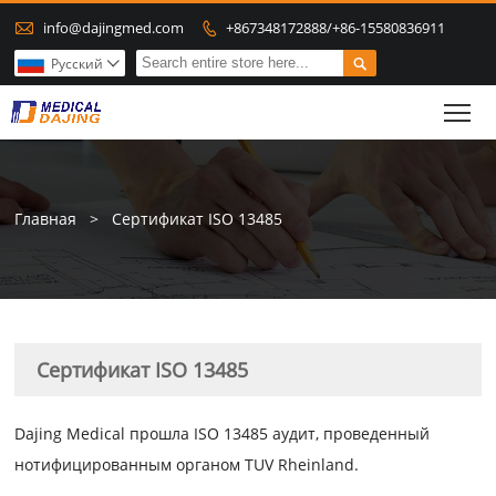

info@dajingmed.com
+867348172888/+86-15580836911


Pусский

To
Главная
>
Сертификат ISO 13485
Сертификат ISO 13485
Dajing Medical прошла
ISO 13485
аудит, проведенный
нотифицированным органом TUV Rheinland.